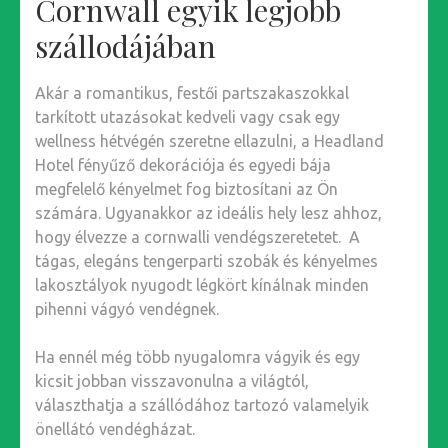
Cornwall egyik legjobb
szállodájában
Akár a romantikus, festői partszakaszokkal
tarkított utazásokat kedveli vagy csak egy
wellness hétvégén szeretne ellazulni, a Headland
Hotel fényűző dekorációja és egyedi bája
megfelelő kényelmet fog biztosítani az Ön
számára. Ugyanakkor az ideális hely lesz ahhoz,
hogy élvezze a cornwalli vendégszeretetet. A
tágas, elegáns tengerparti szobák és kényelmes
lakosztályok nyugodt légkört kínálnak minden
pihenni vágyó vendégnek.
Ha ennél még több nyugalomra vágyik és egy
kicsit jobban visszavonulna a világtól,
választhatja a szállódához tartozó valamelyik
önellátó vendégházat.