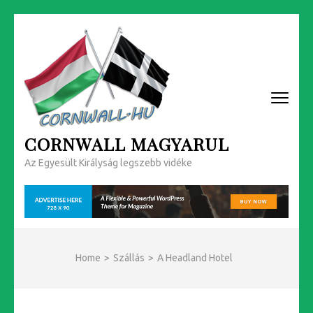
Skip
to
content
(Press
Enter)
CORNWALL MAGYARUL
Az Egyesült Királyság legszebb vidéke
Home
>
Szállás
>
A Headland Hotel