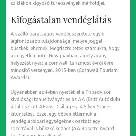
sziklákon kígyozó túraösvények mérföldjei.
Kifogástalan vendéglátás
A szálló barátságos vendégszeretete egyik
legfontosabb tulajdonsága, melyre joggal
büszkék lehetnek. Megtiszteltetés számukra, hogy
az egyetlen hotel Newquayban, amely arany
helyezést nyert a cornwalli turizmust évről évre
minősítő versenyen, 2015-ben (Cornwall Tourism
Awards).
Ugyanebben az évben nyerték el a Tripadvisor
kiválósági tanusítványát és az AA (Britt Autóklub)
által osztott 4 Ezüst Csillag – a 4 Silver Star –
kitüntetést. Ezzel egyidőben éttermük a
vendéglátóipari egységeknek osztott egy
rozettával is büszkélkedhet (AA Rosette Award
for Culinary Excellence).