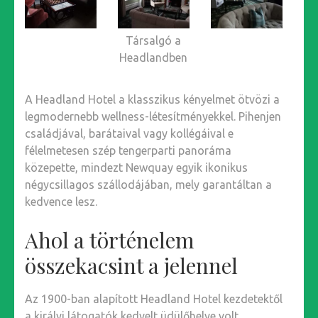
Társalgó a
Headlandben
A Headland Hotel a klasszikus kényelmet ötvözi a
legmodernebb wellness-létesítményekkel. Pihenjen
családjával, barátaival vagy kollégáival e
félelmetesen szép tengerparti panoráma
közepette, mindezt Newquay egyik ikonikus
négycsillagos szállodájában, mely garantáltan a
kedvence lesz.
Ahol a történelem
összekacsint a jelennel
Az 1900-ban alapított Headland Hotel kezdetektől
a királyi látogatók kedvelt üdülőhelye volt,