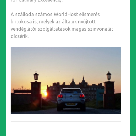
A szálloda számos WorldHost elismerés
birtokosa is, melyek az általuk nyújtott
vendéglátói szolgáltatások magas szinvonalát
dícsérik.