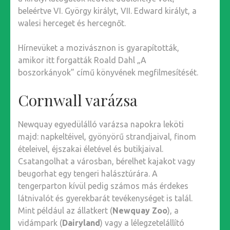
beleértve VI. György királyt, VII. Edward királyt, a
walesi herceget és hercegnőt.
Hírnevüket a mozivásznon is gyarapították,
amikor itt forgatták Roald Dahl „A
boszorkányok” című könyvének megfilmesítését.
Cornwall varázsa
Newquay egyedülálló varázsa napokra leköti
majd: napkeltéivel, gyönyörű strandjaival, finom
ételeivel, éjszakai életével és butikjaival.
Csatangolhat a városban, bérelhet kajakot vagy
beugorhat egy tengeri halásztúrára. A
tengerparton kívül pedig számos más érdekes
látnivalót és gyerekbarát tevékenységet is talál.
Mint például az állatkert (
Newquay Zoo
), a
vidámpark (
Dairyland
) vagy a lélegzetelállító