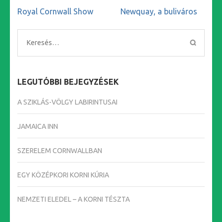
Bejegyzés
Royal Cornwall Show
Newquay, a buliváros
navigáció
Keresés:
LEGUTÓBBI BEJEGYZÉSEK
A SZIKLÁS-VÖLGY LABIRINTUSAI
JAMAICA INN
SZERELEM CORNWALLBAN
EGY KÖZÉPKORI KORNI KÚRIA
NEMZETI ELEDEL – A KORNI TÉSZTA