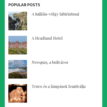
POPULAR POSTS
A Sziklás-völgy labirintusai
A Headland Hotel
Newquay, a buliváros
Truro és a lámpások fesztiválja